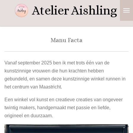
Atelier
Aishling
Ga
direct
naar
de
hoofdinhoud
Manu Facta
Vanaf september 2025 ben ik met
trots één van de
kunstzinnige vrouwen die hun krachten hebben
gebundeld, en samen deze kunstzinnige winkel runnen in
het c
entrum van Maastricht.
Een winkel vol kunst en creatieve creaties van ongeveer
twintig makers,
handgemaakt met passie en liefde,
origineel en duurzaam.